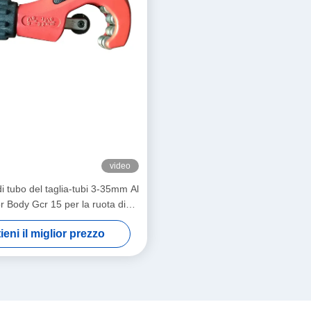
video
di tubo del taglia-tubi 3-35mm Al
r Body Gcr 15 per la ruota di
 Deburrer della lama per il tubo
ieni il miglior prezzo
io con pareti sottili di Coper