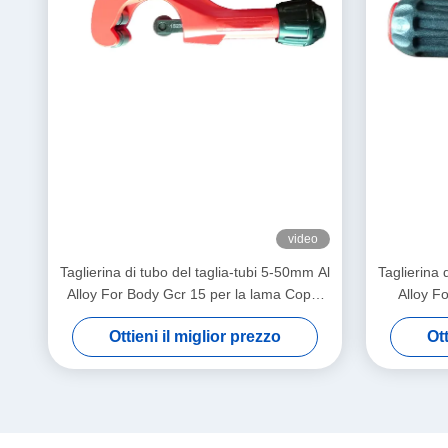
video
Taglierina di tubo del taglia-tubi 5-50mm Al
Taglierina 
Alloy For Body Gcr 15 per la lama Coper
Alloy Fo
Al Thin-Walled Steel Pipe d'ottone
riserva di
Ottieni il miglior prezzo
Ott
d'accia