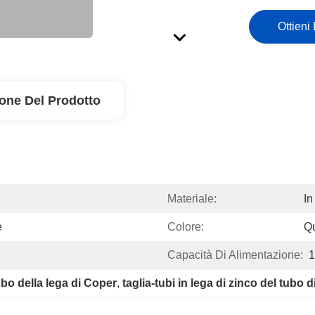
Ottieni 
ione Del Prodotto
Materiale:
In
e
Colore:
Qu
Capacità Di Alimentazione:
1
ubo della lega di Coper
, 
taglia-tubi in lega di zinco del tubo