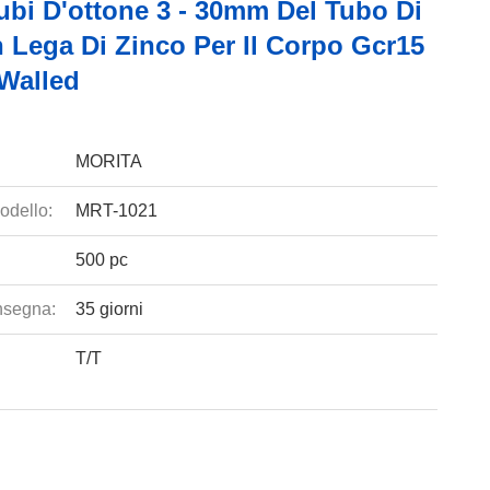
ubi D'ottone 3 - 30mm Del Tubo Di
 Lega Di Zinco Per Il Corpo Gcr15
 Walled
MORITA
odello:
MRT-1021
500 pc
nsegna:
35 giorni
T/T