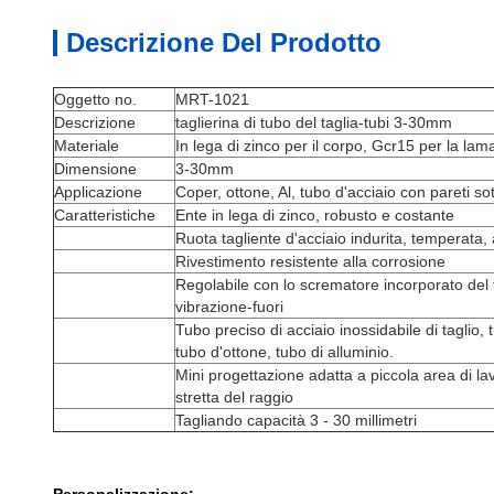
Descrizione Del Prodotto
Oggetto no.
MRT-1021
Descrizione
taglierina di tubo del taglia-tubi 3-30mm
Materiale
In lega di zinco per il corpo, Gcr15 per la lam
Dimensione
3-30mm
Applicazione
Coper, ottone, Al, tubo d'acciaio con pareti sott
Caratteristiche
Ente in lega di zinco, robusto e costante
Ruota tagliente d'acciaio indurita, temperata, 
Rivestimento resistente alla corrosione
Regolabile con lo scrematore incorporato del 
vibrazione-fuori
Tubo preciso di acciaio inossidabile di taglio,
tubo d'ottone, tubo di alluminio.
Mini progettazione adatta a piccola area di la
stretta del raggio
Tagliando capacità 3 - 30 millimetri