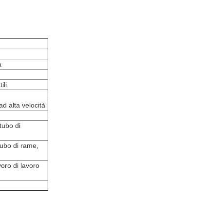
a
ili
ad alta velocità
tubo di
 tubo di rame,
voro di lavoro