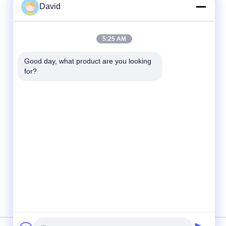
David
Contatto rapido
5:25 AM
tel
Good day, what product are you looking 
for?
86-510-85032170
E-mail
david@moritatools.com
Indirizzo
N. 178, Wangzhuang Road, New District,
Wuxi, Jiangsu, Cina (continente)