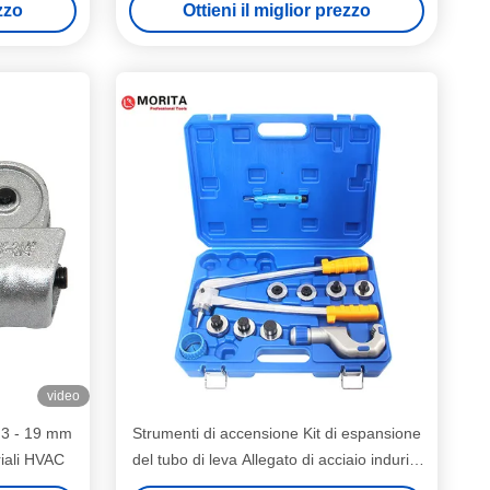
ezzo
Ottieni il miglior prezzo
video
l 3 - 19 mm
Strumenti di accensione Kit di espansione
riali HVAC
del tubo di leva Allegato di acciaio indurito
3/8 "-1-5/8"