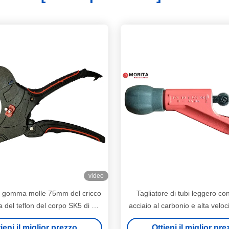
video
di gomma molle 75mm del cricco
Tagliatore di tubi leggero co
a del teflon del corpo SK5 di Al
acciaio al carbonio e alta veloci
y Plastic Pipe Cutter 63mm
per lavori idraulici profess
ieni il miglior prezzo
Ottieni il miglior pr