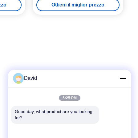
ezzo
Ottieni il miglior prezzo
David
Contatto rapido
5:25 PM
tel
Good day, what product are you looking 
for?
86-510-85032170
E-mail
david@moritatools.com