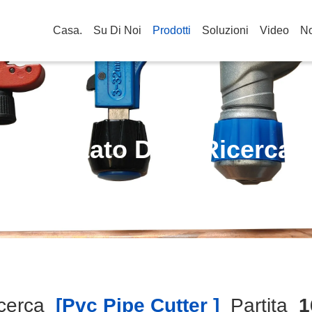
Casa.
Su Di Noi
Prodotti
Soluzioni
Video
No
Risultato Della Ricerca
cerca
[pvc Pipe Cutter ]
Partita
1