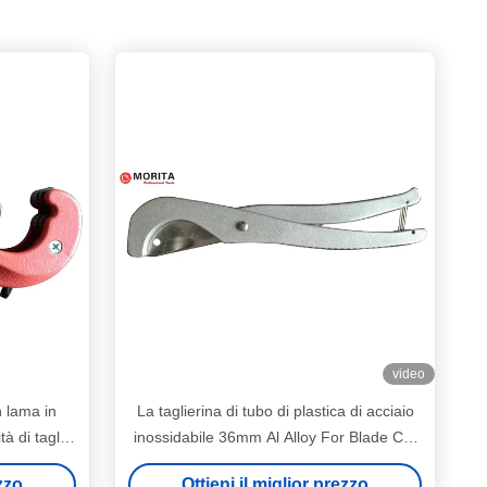
video
n lama in
La taglierina di tubo di plastica di acciaio
tà di taglio
inossidabile 36mm Al Alloy For Blade Cut
ionali
non ha rinforzato il PVC pp
ezzo
Ottieni il miglior prezzo