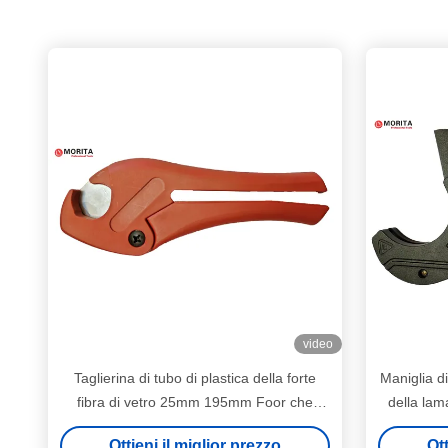
video
Taglierina di tubo di plastica della forte
Maniglia 
fibra di vetro 25mm 195mm Foor che
della lam
taglia PVC 65Mn per la lama
Allo
Ottieni il miglior prezzo
Ott