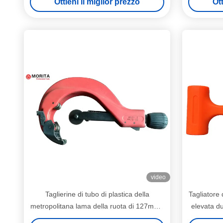
Ottieni il miglior prezzo
Ott
video
Taglierine di tubo di plastica della
Tagliatore 
metropolitana lama della ruota di 127mm -
elevata d
di 50 Al Alloy Body 65Mn che taglia lo