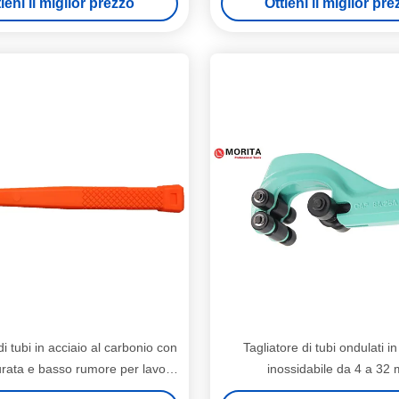
ieni il miglior prezzo
Ottieni il miglior pr
di tubi in acciaio al carbonio con
Tagliatore di tubi ondulati in
urata e basso rumore per lavori
inossidabile da 4 a 32
di taglio industriale