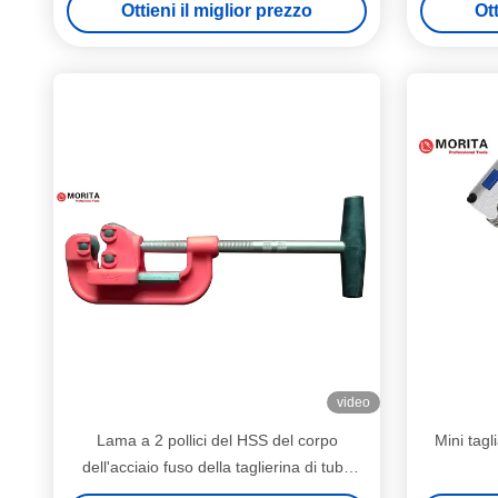
Ottieni il miglior prezzo
Ott
scolo del PVC del PE dei pp
video
Lama a 2 pollici del HSS del corpo
Mini tagli
dell'acciaio fuso della taglierina di tubo
della metropolitana per il taglio del rame