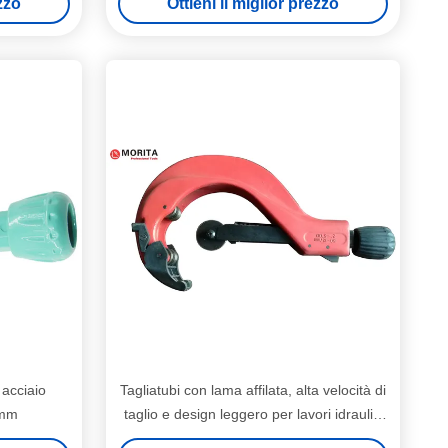
ezzo
Ottieni il miglior prezzo
 acciaio
Tagliatubi con lama affilata, alta velocità di
 mm
taglio e design leggero per lavori idraulici
efficienti