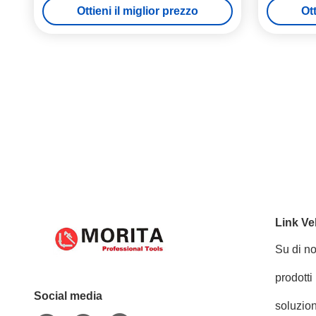
Ottieni il miglior prezzo
Ott
del PVC
Link Ve
Su di no
prodotti
Social media
soluzion