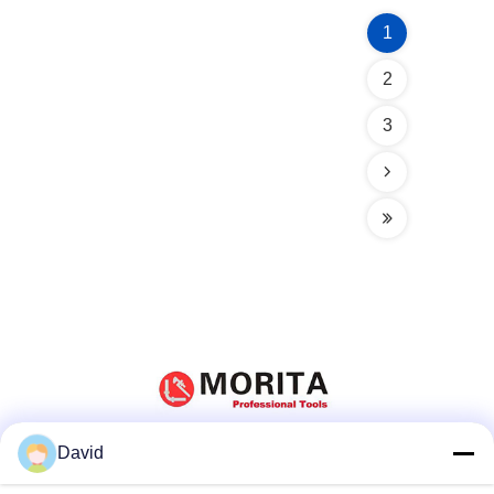
1
2
3
David
Social media