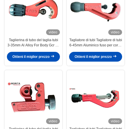
video
video
Taglierina di tubo del taglia-tubi
Tagliatore di tubi Tagliatore di tubi
3-35mm Al Alloy For Body Gcr 15
6-45mm Aluminico fuso per corpo
per la ruota di riserva di Deburrer
Gcr15 per lame
della lama per il tubo d'acciaio
Ottieni il miglior prezzo
Ottieni il miglior prezzo
con pareti sottili di Coper
video
video
Taglierina di tubo del taglia-tubi
Tagliatore di tubi Tagliatore di tubi