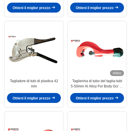
mm
Ottieni il miglior prezzo
Ottieni il miglior prezzo
video
Tagliatore di tubi di plastica 42
Taglierina di tubo del taglia-tubi
mm
5-50mm Al Alloy For Body Gcr 15
per la lama Coper Al Thin-Walled
Steel Pipe d'ottone
Ottieni il miglior prezzo
Ottieni il miglior prezzo