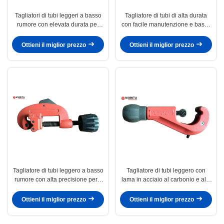
Tagliatori di tubi leggeri a basso
Tagliatore di tubi di alta durata
rumore con elevata durata per
con facile manutenzione e bassa
applicazioni industriali
vibrazione per le esigenze di
taglio di tubi professionali
Ottieni il miglior prezzo
Ottieni il miglior prezzo
Tagliatore di tubi leggero a basso
Tagliatore di tubi leggero con
rumore con alta precisione per il
lama in acciaio al carbonio e alta
taglio di precisione
velocità di taglio per lavori
idraulici professionali
Ottieni il miglior prezzo
Ottieni il miglior prezzo