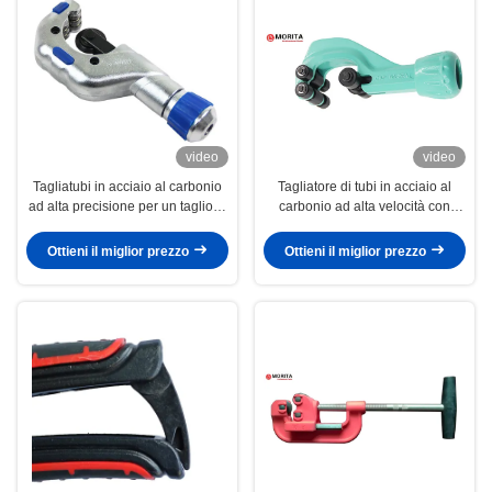
video
video
Tagliatubi in acciaio al carbonio
Tagliatore di tubi in acciaio al
ad alta precisione per un taglio di
carbonio ad alta velocità con
tubi preciso e leggero
dimensioni personalizzate per il
taglio di tubi industriali
Ottieni il miglior prezzo
Ottieni il miglior prezzo