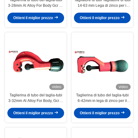
3-28mm Al Alloy For Body Gcr 15
14-63 mm Lega di zinco per il
per la lama che taglia il tubo di
corpo, Gcr15 per regolazione
acciaio di rame della Sottile-
della lama di rotolo Coper Al tubo
Ottieni il miglior prezzo
Ottieni il miglior prezzo
parete del tubo
di acciaio a parete sottile
video
video
Taglierina di tubo del taglia-tubi
Taglierina di tubo del taglia-tubi
3-32mm Al Alloy For Body, Gcr15
6-42mm in lega di zinco per il
per la lama Coper Al Thin-Walled
corpo Gcr15 con la lama di taglio
Steel Pipe d'ottone
sostituibile di sbavatura dello
Ottieni il miglior prezzo
Ottieni il miglior prezzo
strumento della lama