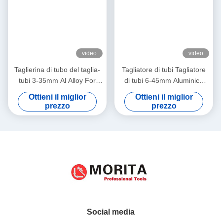
video
video
Taglierina di tubo del taglia-
Tagliatore di tubi Tagliatore
tubi 3-35mm Al Alloy For
di tubi 6-45mm Aluminico
Body Gcr 15 per la ruota di
fuso per corpo Gcr15 per
Ottieni il miglior
Ottieni il miglior
riserva di Deburrer della
lame
prezzo
prezzo
lama per il tubo d'acciaio con
pareti sottili di Coper
Social media