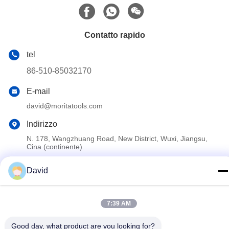
Contatto rapido
tel
86-510-85032170
E-mail
david@moritatools.com
Indirizzo
N. 178, Wangzhuang Road, New District, Wuxi, Jiangsu,
Cina (continente)
David
Informativa sulla privacy
|
Mappa del sito
La Cina va bene. Qualità Taglierina di tubo Fornitore. 2020-2026
7:39 AM
WUXI MORITA TOOLS CO., LTD Tutti. Tutti i diritti riservati.
Good day, what product are you looking for?