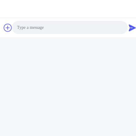
Photo
Video Call
Audio Call