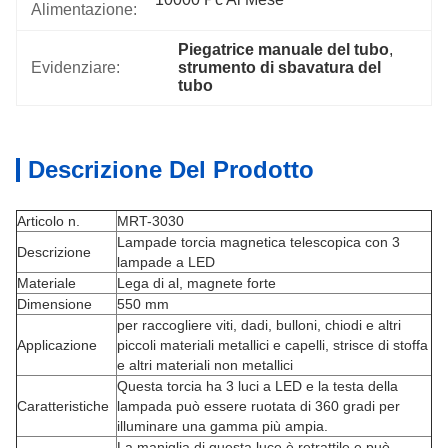
Alimentazione:
Piegatrice manuale del tubo
, 
Evidenziare:
strumento di sbavatura del 
tubo
Descrizione Del Prodotto
Articolo n.
MRT-3030
Lampade torcia magnetica telescopica con 3
Descrizione
lampade a LED
Materiale
Lega di al, magnete forte
Dimensione
550 mm
per raccogliere viti, dadi, bulloni, chiodi e altri
Applicazione
piccoli materiali metallici e capelli, strisce di stoffa
e altri materiali non metallici
Questa torcia ha 3 luci a LED e la testa della
Caratteristiche
lampada può essere ruotata di 360 gradi per
illuminare una gamma più ampia.
La maniglia di questa luce è retrattile e può