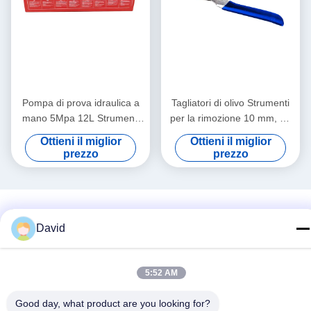
Pompa di prova idraulica a
Tagliatori di olivo Strumenti
mano 5Mpa 12L Strumenti
per la rimozione 10 mm, 15
idraulici di ottone e acciaio e
mm e 22 mm attrezzi
Ottieni il miglior
Ottieni il miglior
leghe di all'alluminio tubi di
idraulici Lame da taglio
prezzo
prezzo
acqua pressurizzanti e prove
Rimozione rame e ottone
di perdite
Oliva
David
5:52 AM
Social media
Good day, what product are you looking for?