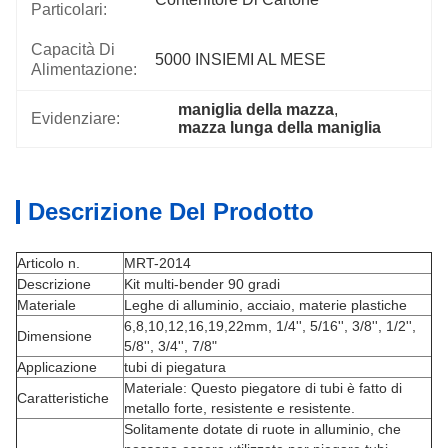
Particolari:
Capacità Di
5000 INSIEMI AL MESE
Alimentazione:
maniglia della mazza
, 
Evidenziare:
mazza lunga della maniglia
Descrizione Del Prodotto
Articolo n.
MRT-2014
Descrizione
Kit multi-bender 90 gradi
Materiale
Leghe di alluminio, acciaio, materie plastiche
6,8,10,12,16,19,22mm, 1/4'', 5/16'', 3/8'', 1/2'',
Dimensione
5/8'', 3/4'', 7/8"
Applicazione
tubi di piegatura
Materiale: Questo piegatore di tubi è fatto di
Caratteristiche
metallo forte, resistente e resistente.
Solitamente dotate di ruote in alluminio, che