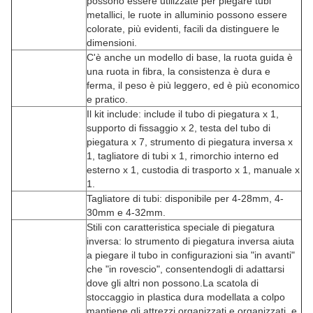
possono essere utilizzate per piegare tubi
metallici, le ruote in alluminio possono essere
colorate, più evidenti, facili da distinguere le
dimensioni.
C'è anche un modello di base, la ruota guida è
una ruota in fibra, la consistenza è dura e
ferma, il peso è più leggero, ed è più economico
e pratico.
Il kit include: include il tubo di piegatura x 1,
supporto di fissaggio x 2, testa del tubo di
piegatura x 7, strumento di piegatura inversa x
1, tagliatore di tubi x 1, rimorchio interno ed
esterno x 1, custodia di trasporto x 1, manuale x
1.
Tagliatore di tubi: disponibile per 4-28mm, 4-
30mm e 4-32mm.
Stili con caratteristica speciale di piegatura
inversa: lo strumento di piegatura inversa aiuta
a piegare il tubo in configurazioni sia "in avanti"
che "in rovescio", consentendogli di adattarsi
dove gli altri non possono.La scatola di
stoccaggio in plastica dura modellata a colpo
mantiene gli attrezzi organizzati e organizzati, e