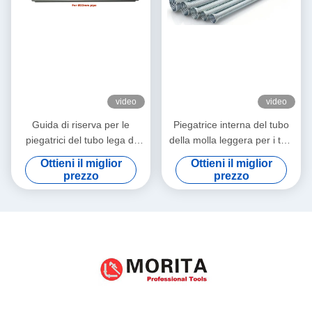
video
video
Guida di riserva per le
Piegatrice interna del tubo
piegatrici del tubo lega di
della molla leggera per i tubi
alluminio di 22mm & di
di rame 6,8,10,12,16,19mm,
Ottieni il miglior
Ottieni il miglior
15mm che conserva forma
1/4", 5/16", 3/8", 1/2», 5/8",
prezzo
prezzo
del tubo nessuna
3/4"
increspatura