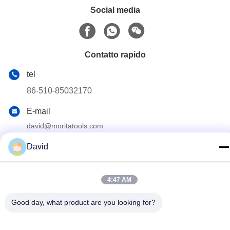
Social media
Contatto rapido
tel
86-510-85032170
E-mail
david@moritatools.com
Indirizzo
David
N. 178, Wangzhuang Road, New District, Wuxi, Jiangsu,
Cina (continente)
4:47 AM
Informativa sulla privacy
|
Mappa del sito
Good day, what product are you looking for?
La Cina va bene. Qualità Taglierina di tubo Fornitore. 2020-2026
WUXI MORITA TOOLS CO., LTD Tutti. Tutti i diritti riservati.