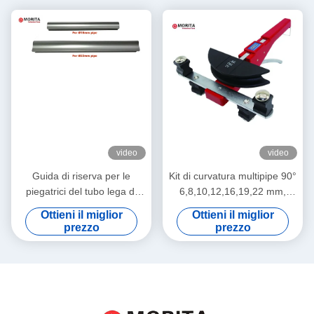
video
video
Guida di riserva per le
Kit di curvatura multipipe 90°
piegatrici del tubo lega di
6,8,10,12,16,19,22 mm,
alluminio di 22mm & di
1/4'', 5/16'', 3/8'', 1/2'', 5/8'',
Ottieni il miglior
Ottieni il miglior
15mm che conserva forma
3/4'', 7/8" Leghe di alluminio
prezzo
prezzo
del tubo nessuna
increspatura