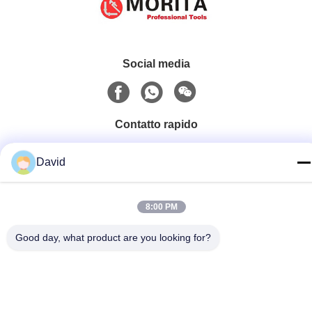
Social media
Contatto rapido
tel
David
86-510-85032170
E-mail
8:00 PM
david@moritatools.com
Good day, what product are you looking for?
Indirizzo
N. 178, Wangzhuang Road, New District, Wuxi, Jiangsu,
Cina (continente)