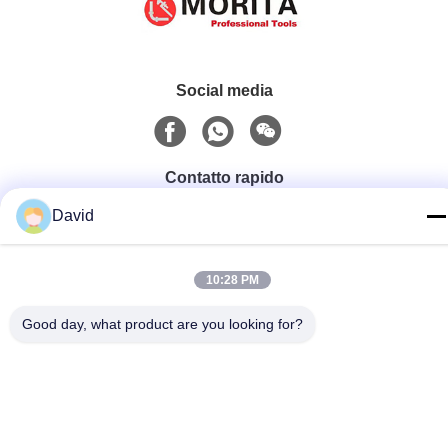
Social media
Contatto rapido
tel
David
86-510-85032170
10:28 PM
E-mail
david@moritatools.com
Good day, what product are you looking for?
Indirizzo
N. 178, Wangzhuang Road, New District, Wuxi, Jiangsu,
Cina (continente)