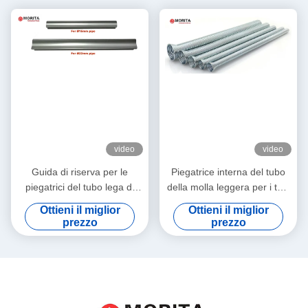
video
video
Guida di riserva per le
Piegatrice interna del tubo
piegatrici del tubo lega di
della molla leggera per i tubi
alluminio di 22mm & di
di rame 6,8,10,12,16,19mm,
Ottieni il miglior
Ottieni il miglior
15mm che conserva forma
1/4", 5/16", 3/8", 1/2», 5/8",
prezzo
prezzo
del tubo nessuna
3/4"
increspatura