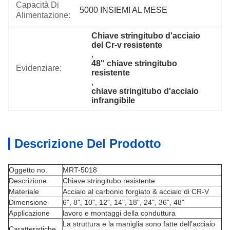
Capacità Di
5000 INSIEMI AL MESE
Alimentazione:
Chiave stringitubo d'acciaio 
del Cr-v resistente
, 
48" chiave stringitubo 
Evidenziare:
resistente
, 
chiave stringitubo d'acciaio 
infrangibile
Descrizione Del Prodotto
Oggetto no.
MRT-5018
Descrizione
Chiave stringitubo resistente
Materiale
Acciaio al carbonio forgiato & acciaio di CR-V
Dimensione
6", 8", 10", 12", 14", 18", 24", 36", 48"
Applicazione
lavoro e montaggi della conduttura
La struttura e la maniglia sono fatte dell'acciaio
Caratteristiche