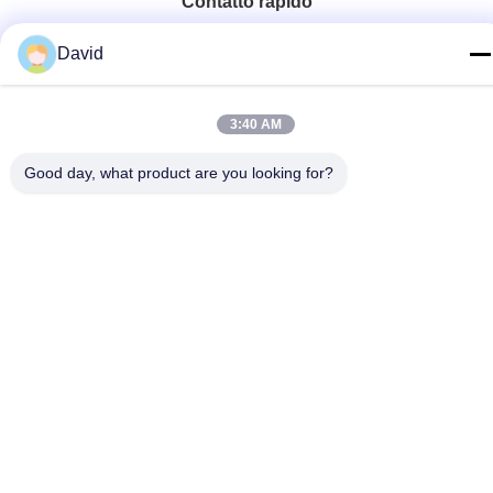
Contatto rapido
tel
David
86-510-85032170
E-mail
3:40 AM
david@moritatools.com
Good day, what product are you looking for?
Indirizzo
N. 178, Wangzhuang Road, New District, Wuxi, Jiangsu,
Cina (continente)
Informativa sulla privacy
|
Mappa del sito
La Cina va bene. Qualità Taglierina di tubo Fornitore. 2020-2026
WUXI MORITA TOOLS CO., LTD Tutti. Tutti i diritti riservati.