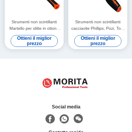
Strumenti non scintillanti
Strumenti non scintillanti
Martello per slitte in ottone
cacciavite Phillips, Pozi, Torx
con maniglia in fibra di vetro,
Berillium Bronzo o Aluminio
Ottieni il miglior
Ottieni il miglior
non magnetico, a
Bronzo durezza fino a
prezzo
prezzo
stampatura, resistente alla
HRC30
corrosione,
Social media