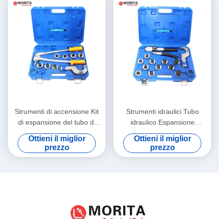
Strumenti di accensione Kit
Strumenti idraulici Tubo
di espansione del tubo di
idraulico Espansione
leva Allegato di acciaio
strumento set Al Lega
Ottieni il miglior
Ottieni il miglior
indurito 3/8 "-1-5/8"
d'acciaio indurito 3/8 "-1-5/8"
prezzo
prezzo