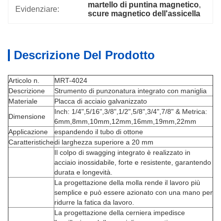
martello di puntina magnetico
, 
Evidenziare:
scure magnetico dell'assicella
Descrizione Del Prodotto
Articolo n.
MRT-4024
Descrizione
Strumento di punzonatura integrato con maniglia
Materiale
Placca di acciaio galvanizzato
Inch: 1/4",5/16",3/8",1/2",5/8",3/4",7/8" & Metrica:
Dimensione
6mm,8mm,10mm,12mm,16mm,19mm,22mm
Applicazione
espandendo il tubo di ottone
Caratteristiche
di larghezza superiore a 20 mm
Il colpo di swagging integrato è realizzato in
acciaio inossidabile, forte e resistente, garantendo
durata e longevità.
La progettazione della molla rende il lavoro più
semplice e può essere azionato con una mano per
ridurre la fatica da lavoro.
La progettazione della cerniera impedisce