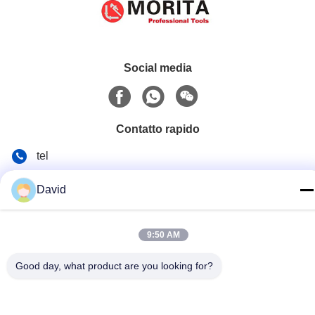
Social media
Contatto rapido
tel
86-510-85032170
David
E-mail
david@moritatools.com
9:50 AM
Indirizzo
Good day, what product are you looking for?
N. 178, Wangzhuang Road, New District, Wuxi, Jiangsu,
Cina (continente)