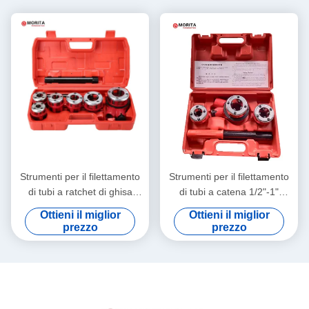
Strumenti per il filettamento
Strumenti per il filettamento
di tubi a ratchet di ghisa
di tubi a catena 1/2"-1"
malleabile da 1/4"-1-1/4" per
catena di ghisa malleabile
Ottieni il miglior
Ottieni il miglior
il filettamento di tubi di gas o
per il filettamento di tubi di
prezzo
prezzo
di tubi di ferro zincato
gas o di tubi di ferro zincato