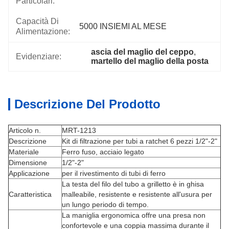
Particolari:
Capacità Di
5000 INSIEMI AL MESE
Alimentazione:
ascia del maglio del ceppo
, 
Evidenziare:
martello del maglio della posta
Descrizione Del Prodotto
Articolo n.
MRT-1213
Descrizione
Kit di filtrazione per tubi a ratchet 6 pezzi 1/2"-2"
Materiale
Ferro fuso, acciaio legato
Dimensione
1/2"-2"
Applicazione
per il rivestimento di tubi di ferro
La testa del filo del tubo a grilletto è in ghisa
Caratteristica
malleabile, resistente e resistente all'usura per
un lungo periodo di tempo.
La maniglia ergonomica offre una presa non
confortevole e una coppia massima durante il