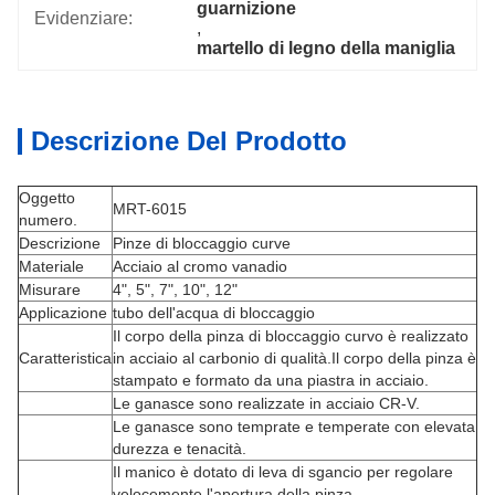
guarnizione
Evidenziare:
, 
martello di legno della maniglia
Descrizione Del Prodotto
Oggetto
MRT-6015
numero.
Descrizione
Pinze di bloccaggio curve
Materiale
Acciaio al cromo vanadio
Misurare
4", 5", 7", 10", 12"
Applicazione
tubo dell'acqua di bloccaggio
Il corpo della pinza di bloccaggio curvo è realizzato
Caratteristica
in acciaio al carbonio di qualità.Il corpo della pinza è
stampato e formato da una piastra in acciaio.
Le ganasce sono realizzate in acciaio CR-V.
Le ganasce sono temprate e temperate con elevata
durezza e tenacità.
Il manico è dotato di leva di sgancio per regolare
velocemente l'apertura della pinza.