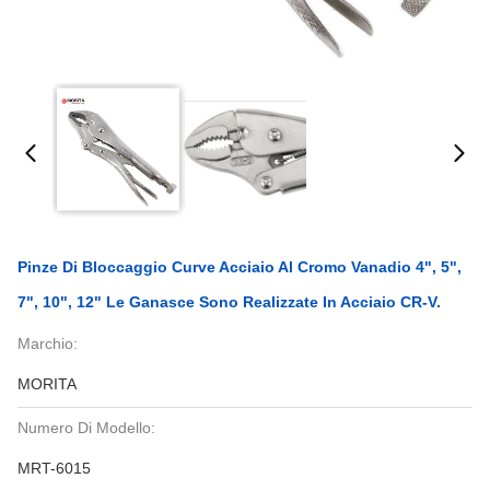
Pinze Di Bloccaggio Curve Acciaio Al Cromo Vanadio 4", 5",
7", 10", 12" Le Ganasce Sono Realizzate In Acciaio CR-V.
Marchio:
MORITA
Numero Di Modello:
MRT-6015