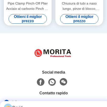
Pipe Clamp Pinch-Off Plier
Chiusura di tubi a naso
Acciaio al carbonio Pinch Off
lungo, pinze di blocco,
Rame e altri condotti senza
acciaio cromo vanadio 5", 6",
Ottieni il miglior
Ottieni il miglior
perdite e rapidamente 7 ",
9", una presa sicura in aree
prezzo
prezzo
10"
strette e difficili da
raggiungere
Social media
Contatto rapido
tel