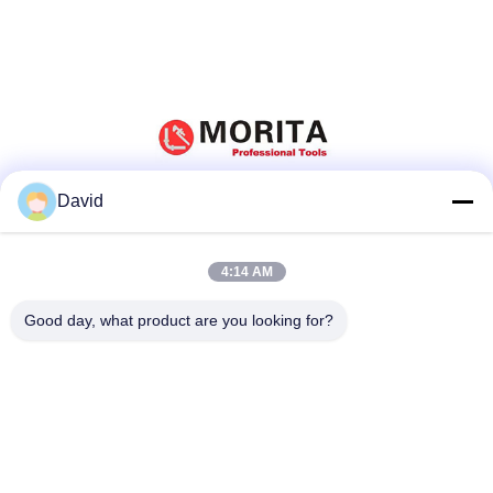
David
Social media
4:14 AM
Good day, what product are you looking for?
Contatto rapido
tel
86-510-85032170
E-mail
david@moritatools.com