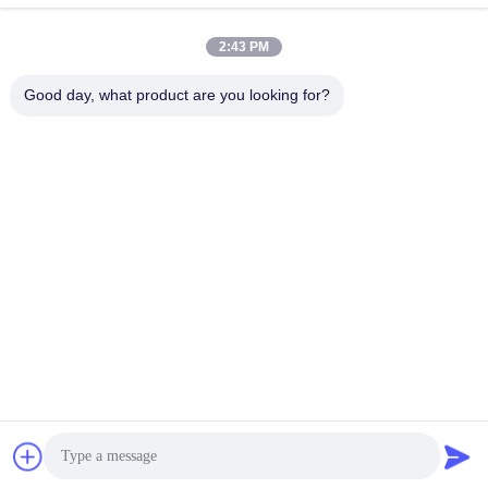
Social media
2:43 PM
Good day, what product are you looking for?
Contatto rapido
tel
86-510-85032170
E-mail
david@moritatools.com
Indirizzo
N. 178, Wangzhuang Road, New District, Wuxi, Jiangsu,
Cina (continente)
Informativa sulla privacy
|
Mappa del sito
La Cina va bene. Qualità Taglierina di tubo Fornitore. 2020-2026
WUXI MORITA TOOLS CO., LTD Tutti. Tutti i diritti riservati.