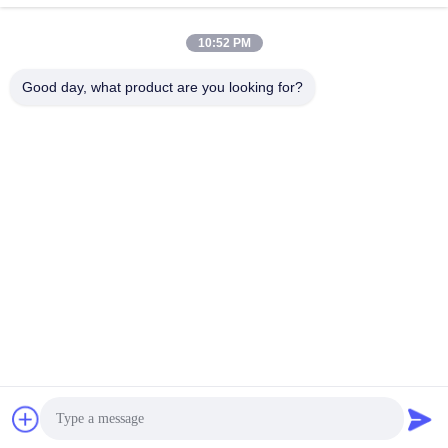
Social media
10:52 PM
Good day, what product are you looking for?
Contatto rapido
tel
86-510-85032170
E-mail
david@moritatools.com
Indirizzo
N. 178, Wangzhuang Road, New District, Wuxi, Jiangsu,
Cina (continente)
Informativa sulla privacy
|
Mappa del sito
La Cina va bene. Qualità Taglierina di tubo Fornitore. 2020-2026
WUXI MORITA TOOLS CO., LTD Tutti. Tutti i diritti riservati.